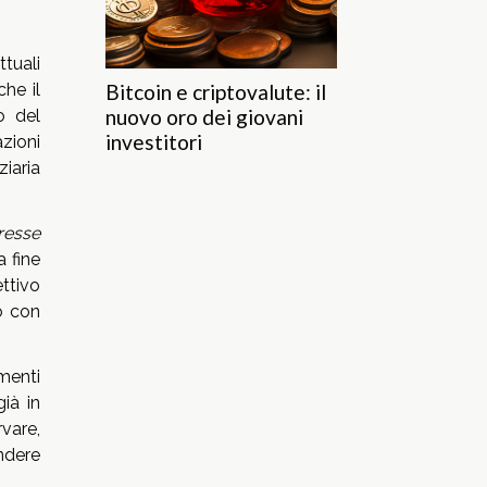
ttuali
Bitcoin e criptovalute: il
he il
nuovo oro dei giovani
o del
investitori
zioni
iaria
eresse
a fine
ettivo
o con
menti
ià in
vare,
ndere