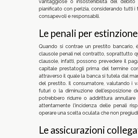
vantaggiose o insostenibilità del debit
pianificato con perizia, considerando tutti i
consapevoli e responsabili.
Le penali per estinzione
Quando si contrae un prestito bancario, è 
clausole penali nel contratto, soprattutto q
clausole, infatti, possono prevedere il paga
capitale prestatogli prima del termine c
attraverso il quale la banca si tutela dal 
del prestito. Il consumatore, valutando i van
futuri o la diminuzione dell'esposizione d
potrebbero ridurre o addirittura annullare 
attentamente l'incidenza delle penali ris
operare una scelta oculata che non pregiudich
Le assicurazioni collegat