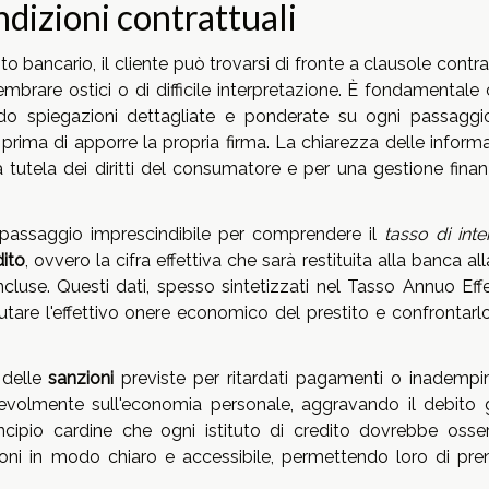
ndizioni contrattuali
 bancario, il cliente può trovarsi di fronte a clausole contra
rare ostici o di difficile interpretazione. È fondamentale c
dendo spiegazioni dettagliate e ponderate su ogni passaggi
prima di apporre la propria firma. La chiarezza delle informa
tutela dei diritti del consumatore e per una gestione finanz
 passaggio imprescindibile per comprendere il
tasso di int
dito
, ovvero la cifra effettiva che sarà restituita alla banca all
incluse. Questi dati, spesso sintetizzati nel Tasso Annuo Eff
tare l'effettivo onere economico del prestito e confrontarl
 delle
sanzioni
previste per ritardati pagamenti o inadempi
evolmente sull'economia personale, aggravando il debito g
cipio cardine che ogni istituto di credito dovrebbe osser
azioni in modo chiaro e accessibile, permettendo loro di pre