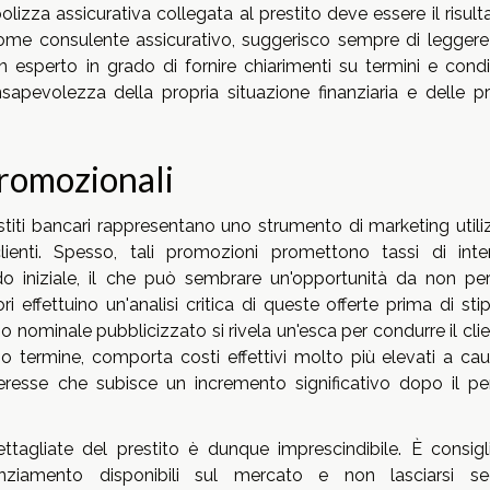
polizza assicurativa collegata al prestito deve essere il risult
ome consulente assicurativo, suggerisco sempre di leggere
 esperto in grado di fornire chiarimenti su termini e condiz
sapevolezza della propria situazione finanziaria e delle pr
promozionali
stiti bancari rappresentano uno strumento di marketing utili
e clienti. Spesso, tali promozioni promettono tassi di inte
o iniziale, il che può sembrare un'opportunità da non per
effettuino un'analisi critica di queste offerte prima di stip
sso nominale pubblicizzato si rivela un'esca per condurre il cli
o termine, comporta costi effettivi molto più elevati a cau
eresse che subisce un incremento significativo dopo il pe
ttagliate del prestito è dunque imprescindibile. È consigli
anziamento disponibili sul mercato e non lasciarsi se