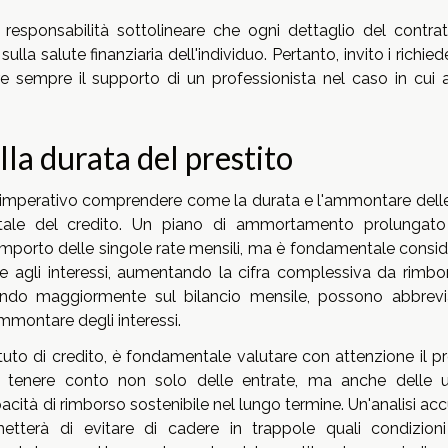
a responsabilità sottolineare che ogni dettaglio del contrat
ulla salute finanziaria dell'individuo. Pertanto, invito i richied
e sempre il supporto di un professionista nel caso in cui a
lla durata del prestito
è imperativo comprendere come la durata e l'ammontare delle
 totale del credito. Un piano di ammortamento prolungat
importo delle singole rate mensili, ma è fondamentale consid
e agli interessi, aumentando la cifra complessiva da rimbor
vando maggiormente sul bilancio mensile, possono abbrevia
ammontare degli interessi.
ituto di credito, è fondamentale valutare con attenzione il p
e tenere conto non solo delle entrate, ma anche delle u
apacità di rimborso sostenibile nel lungo termine. Un'analisi ac
etterà di evitare di cadere in trappole quali condizion