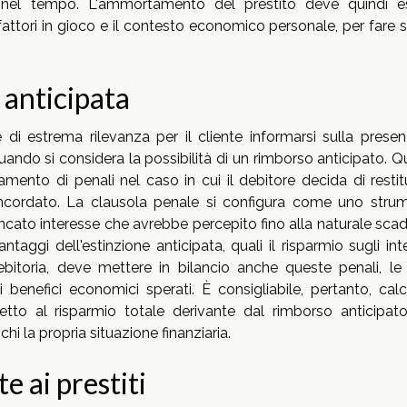
o nel tempo. L'ammortamento del prestito deve quindi e
 fattori in gioco e il contesto economico personale, per fare 
 anticipata
di estrema rilevanza per il cliente informarsi sulla presen
uando si considera la possibilità di un rimborso anticipato. 
mento di penali nel caso in cui il debitore decida di restitu
oncordato. La clausola penale si configura come uno stru
mancato interesse che avrebbe percepito fino alla naturale sc
taggi dell'estinzione anticipata, quali il risparmio sugli int
ebitoria, deve mettere in bilancio anche queste penali, le 
i benefici economici sperati. È consigliabile, pertanto, calc
petto al risparmio totale derivante dal rimborso anticipato
i la propria situazione finanziaria.
e ai prestiti