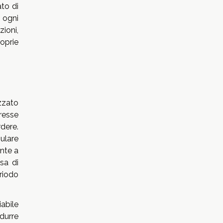
ato di
 ogni
ioni,
oprie
zzato
resse
dere.
ulare
ente a
sa di
riodo
abile
durre