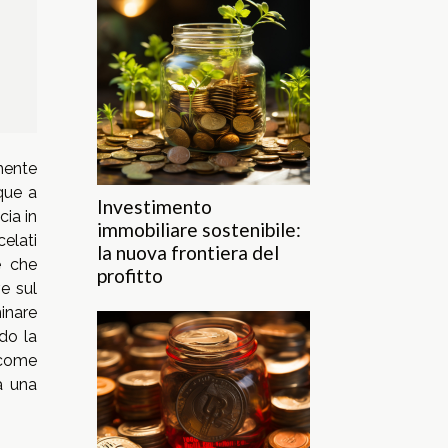
mente
que a
Investimento
cia in
immobiliare sostenibile:
celati
la nuova frontiera del
e che
profitto
ve sul
minare
ndo la
 come
a una