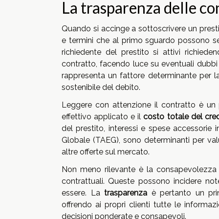
La trasparenza delle co
Quando si accinge a sottoscrivere un prestito
e termini che al primo sguardo possono semb
richiedente del prestito si attivi richie
contratto, facendo luce su eventuali dubbi 
rappresenta un fattore determinante per la 
sostenibile del debito.
Leggere con attenzione il contratto è un
effettivo applicato e il
costo totale del cre
del prestito, interessi e spese accessorie 
Globale (TAEG), sono determinanti per valu
altre offerte sul mercato.
Non meno rilevante è la consapevolezza
contrattuali. Queste possono incidere not
essere. La
trasparenza
è pertanto un prin
offrendo ai propri clienti tutte le inform
decisioni ponderate e consapevoli.