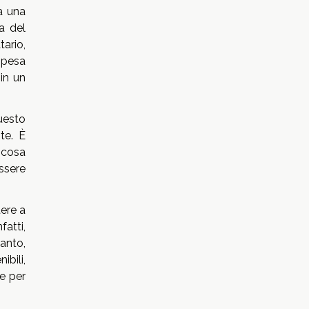
a una
a del
ario,
spesa
in un
uesto
nte. È
 cosa
ssere
ere a
fatti,
anto,
ibili,
e per