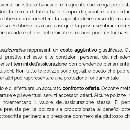
verso un istituto bancario, è frequente che venga propost
Questa forma di tutela ha lo scopo di garantire la copertur
otrebbero compromettere la capacità di rimborso del mutuat
cesso. Sebbene in alcuni casi questa possa sembrare una 
omprendere che in determinate situazioni può trasformarsi 
 assicurativa
rappresenti un
costo aggiuntivo
giustificato. Q
 di prestito richiesto e le condizioni personali del richiede
mente i
termini dell'assicurazione
, comprendendo pienamente
lusioni. Non tutte le polizze sono uguali, e quello che può e
per altri può rappresentare una protezione fondamentale.
lio è di effettuare un accurato
confronto offerte
. Occorre mett
ure e gli eventuali servizi accessori offerti. Alcune polizze, in
incrementano il valore dell'assicurazione stessa. È, pert
a prevista per la polizza sia proporzionata ai benefici otten
ottoscritta per inerzia o pressione commerciale, piuttosto ch