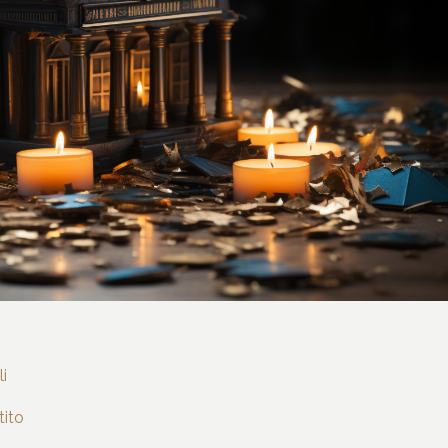
i
tito