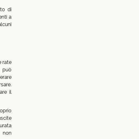
to di
enti a
lcuni
 rate
o può
erare
sare.
re il
roprio
scite
curata
i non