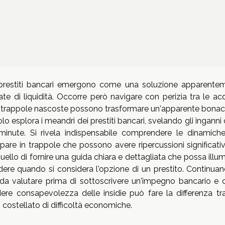
i, i prestiti bancari emergono come una soluzione apparente
e di liquidità. Occorre però navigare con perizia tra le ac
e le trappole nascoste possono trasformare un'apparente bonac
lo esplora i meandri dei prestiti bancari, svelando gli inganni 
 minute. Si rivela indispensabile comprendere le dinamich
ppare in trappole che possono avere ripercussioni significati
quello di fornire una guida chiara e dettagliata che possa illu
endere quando si considera l'opzione di un prestito. Continua
tici da valutare prima di sottoscrivere un'impegno bancario e
ndere consapevolezza delle insidie può fare la differenza tr
 costellato di difficoltà economiche.