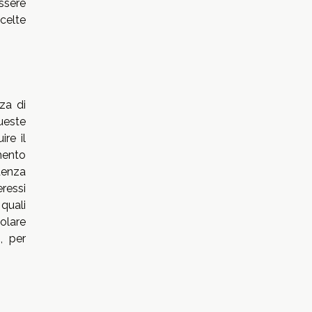
ssere
scelte
za di
Queste
ire il
mento
adenza
eressi
quali
olare
, per